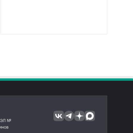
 ЭЛ №
инов