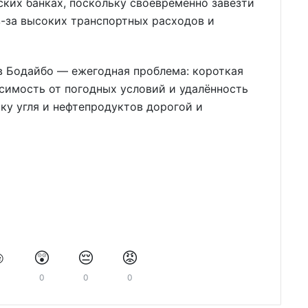
ких банках, поскольку своевременно завезти
з-за высоких транспортных расходов и
в Бодайбо — ежегодная проблема: короткая
исимость от погодных условий и удалённость
ку угля и нефтепродуктов дорогой и
️
😲
😔
😡
0
0
0
0