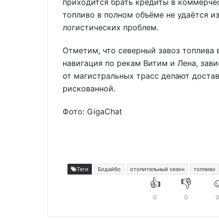
приходится брать кредиты в коммерчес
топливо в полном объёме не удаётся и
логистических проблем.
Отметим, что северный завоз топлива 
навигация по рекам Витим и Лена, зав
от магистральных трасс делают достав
рискованной.
Фото: GigaChat
Теги
Бодайбо
отопительный сезон
топливо
👍
👎
☺
0
0