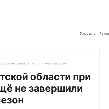
О проекте
Рекл
сё ещё не завершили отопительный сезон
тской области при
щё не завершили
сезон