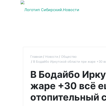
Главная
Новости
Общество
В Бодайбо Иркутской области при жаре +30 в
В Бодайбо Ирку
жаре +30 всё е
отопительный 