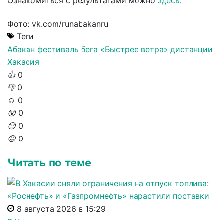
Ознакомиться с результатами можно
здесь
.
Фото: vk.com/runabakanru
Теги
Абакан
фестиваль бега «Быстрее ветра»
дистанции
Хакасия
👍
0
👎
0
☺️
0
😲
0
😔
0
😡
0
Читать по теме
8 августа 2026 в 15:29