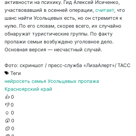
активности на психику. Гид Алексей Исиченко,
участвовавший в осенней операции,
считает
, что
шанс найти Усольцевых есть, но он стремится к
нулю. По его словам, скорее всего, их случайно
обнаружат туристические группы. По факту
пропажи семьи возбуждено уголовное дело.
Основная версия — несчастный случай.
Фото: скриншот / пресс-служба «ЛизаАлерт»/ ТАСС
Теги
нейросеть
семья Усольцевых
пропажа
Красноярский край
👍
0
👎
0
☺️
0
😲
0
😔
0