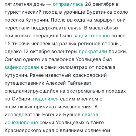
пятилетняя дочь —
отправилась
28 сентября в
туристический поход в урочище Буратинка около
посёлка Кутурчин. После выхода на маршрут они
перестали поддерживать связь. В масштабных
поисковых операциях было
задействовано
более
1,5 тысячи человек из разных регионов страны,
однако 12 октября волонтеры
прекратили
поиски.
Сигнал одного из телефонов Усольцева был
зафиксирован
в семи километрах от поселка
Кутурчин. Ранее известный красноярский
путешественник Алексей Тайганавт,
специализирующийся на экстремальных походах
по Сибири,
поделился
своим мнением о
возможных причинах исчезновения. А
исследователь Евгений Буянов
связал
исчезновение
семьи Усольцевых в тайге
Красноярского края с влиянием солнечной