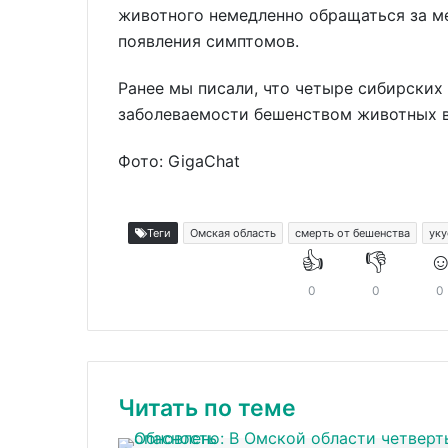
животного немедленно обращаться за 
появления симптомов.
Ранее мы писали, что четыре сибирских
заболеваемости бешенством животных в
Фото: GigaChat
Теги
Омская область
смерть от бешенства
уку
👍
👎
☺
0
0
0
Читать по теме