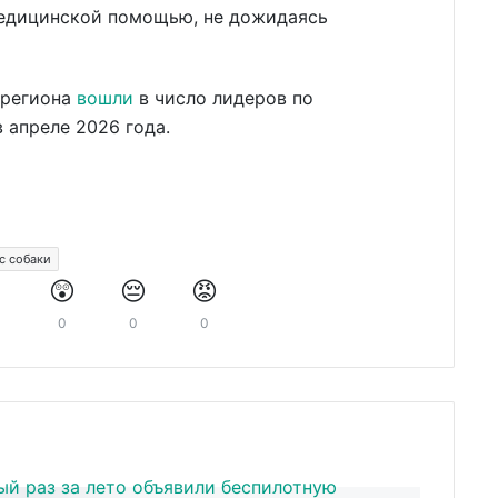
медицинской помощью, не дожидаясь
 региона
вошли
в число лидеров по
 апреле 2026 года.
с собаки
️
😲
😔
😡
0
0
0