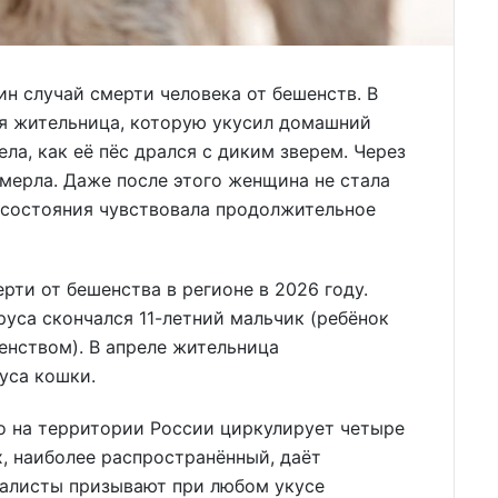
н случай смерти человека от бешенств. В
я жительница, которую укусил домашний
ла, как её пёс дрался с диким зверем. Через
умерла. Даже после этого женщина не стала
 состояния чувствовала продолжительное
рти от бешенства в регионе в 2026 году.
руса скончался 11-летний мальчик (ребёнок
енством). В апреле жительница
уса кошки.
о на территории России циркулирует четыре
х, наиболее распространённый, даёт
иалисты призывают при любом укусе