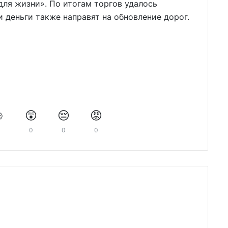
ля жизни». По итогам торгов удалось
и деньги также направят на обновление дорог.
️
😲
😔
😡
0
0
0
0