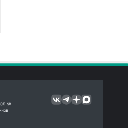
 ЭЛ №
инов