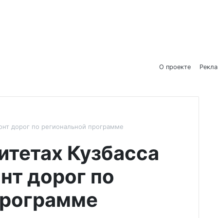
О проекте
Рекл
монт дорог по региональной программе
итетах Кузбасса
нт дорог по
программе