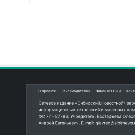
О проекте
Рекламодателям
Лицензия СМИ
Конт
Сетевое издание «Сибирский.Новостной» зар
информационных технологий и массовых комм
ФС 77 - 87788. Учредитель: Евстафьева Олес
Андрей Евгеньевич. E-mail: glavred@sibirnews.