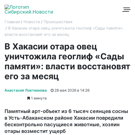
Главная
Новости
Происшествия
В Хакасии отара овец уничтожила геоглиф «Сады памяти»:
власти восстановят его за месяц
В Хакасии отара овец
уничтожила геоглиф «Сады
памяти»: власти восстановят
его за месяц
Анастасия Локтионова
28 мая 2026 в 14:26
1 минута
Памятный арт-объект из 6 тысяч сеянцев сосны
в Усть-Абаканском районе Хакасии повредили
бесконтрольно пасущиеся животные, хозяин
отары возместит ущерб