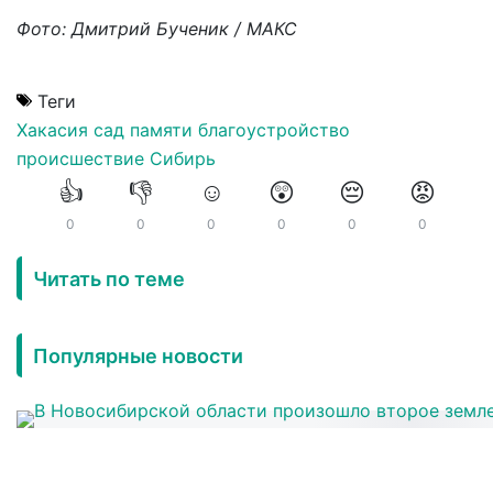
Фото: Дмитрий Бученик / МАКС
Теги
Хакасия
сад памяти
благоустройство
происшествие
Сибирь
👍
👎
☺️
😲
😔
😡
0
0
0
0
0
0
Читать по теме
Популярные новости