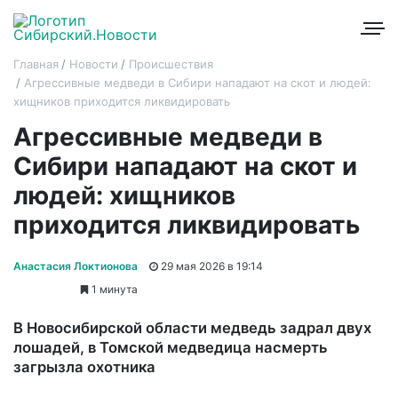
Главная
Новости
Происшествия
Агрессивные медведи в Сибири нападают на скот и людей:
хищников приходится ликвидировать
Агрессивные медведи в
Сибири нападают на скот и
людей: хищников
приходится ликвидировать
Анастасия Локтионова
29 мая 2026 в 19:14
1 минута
В Новосибирской области медведь задрал двух
лошадей, в Томской медведица насмерть
загрызла охотника