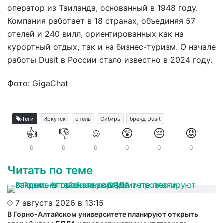
оператор из Таиланда, основанный в 1948 году.
Компания работает в 18 странах, объединяя 57
отелей и 240 вилл, ориентированных как на
курортный отдых, так и на бизнес-туризм. О начале
работы Dusit в России стало известно в 2024 году.
Фото: GigaChat
Теги
Иркутск
отель
Сибирь
бренд Dusit
👍
👎
☺️
😲
😔
😡
0
0
0
0
0
0
Читать по теме
7 августа 2026 в 13:15
В Горно-Алтайском университете планируют открыть