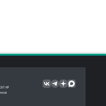
 ЭЛ №
инов