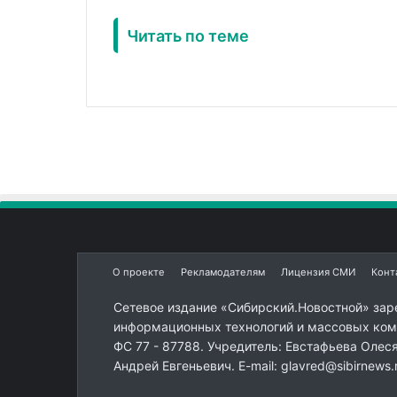
Читать по теме
О проекте
Рекламодателям
Лицензия СМИ
Конт
Сетевое издание «Сибирский.Новостной» зар
информационных технологий и массовых комм
ФС 77 - 87788. Учредитель: Евстафьева Олес
Андрей Евгеньевич. E-mail: glavred@sibirnews.