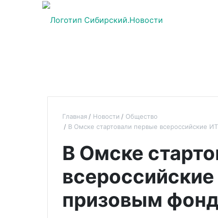
Главная
Новости
Общество
В Омске стартовали первые всероссийские ИТ
В Омске старто
всероссийские
призовым фондо