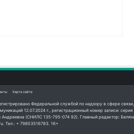
акты
Карта сайта
егистрировано Федеральной службой по надзору в сфере связи,
уникаций 12.07.2024 г., регистрационный номер записи: серия
я Андреевна (СНИЛС 135-795-074 92). Главный редактор: Белян
ru. Тел.: + 79853516783. 16+