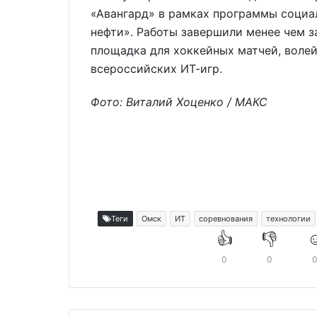
«Авангард» в рамках программы социа
нефти». Работы завершили менее чем з
площадка для хоккейных матчей, волей
всероссийских ИТ-игр.
Фото: Виталий Хоценко / МАКС
Теги
Омск
ИТ
соревнования
технологии
👍
👎
☺
0
0