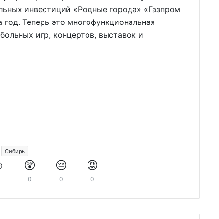
льных инвестиций «Родные города» «Газпром
а год. Теперь это многофункциональная
больных игр, концертов, выставок и
Сибирь
️
😲
😔
😡
0
0
0
0