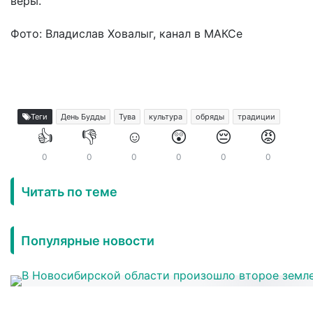
веры.
Фото: Владислав Ховалыг, канал в МАКСе
Теги
День Будды
Тува
культура
обряды
традиции
👍
👎
☺️
😲
😔
😡
0
0
0
0
0
0
Читать по теме
Популярные новости