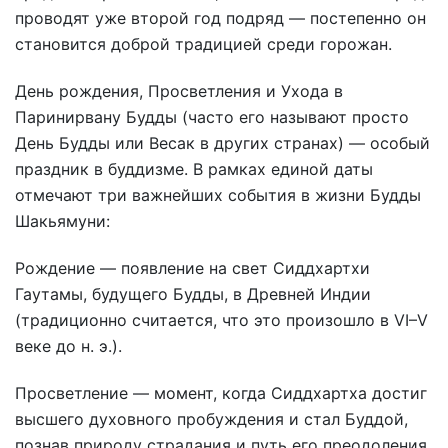
проводят уже второй год подряд — постепенно он
становится доброй традицией среди горожан.
День рождения, Просветления и Ухода в
Паринирвану Будды (часто его называют просто
День Будды или Весак в других странах) — особый
праздник в буддизме. В рамках единой даты
отмечают три важнейших события в жизни Будды
Шакьямуни:
Рождение — появление на свет Сиддхартхи
Гаутамы, будущего Будды, в Древней Индии
(традиционно считается, что это произошло в VI–V
веке до н. э.).
Просветление — момент, когда Сиддхартха достиг
высшего духовного пробуждения и стал Буддой,
познав природу страдания и путь его преодоления.