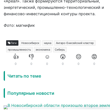
«Ареал». Также формируются территориальный,
энергетический, промышленно-технологический и
финансово-инвестиционный контуры проекта.
Фото: магнифик
Теги
Новосибирск
наука
Ангаро-Енисейский кластер
промышленность
экономика
Сибирь
👍
👎
☺️
😲
😔
😡
0
0
0
0
0
0
Читать по теме
Популярные новости