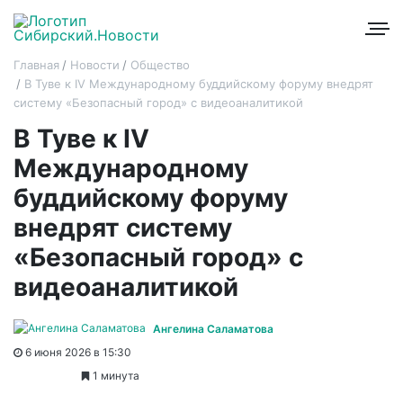
Главная
Новости
Общество
В Туве к IV Международному буддийскому форуму внедрят
систему «Безопасный город» с видеоаналитикой
В Туве к IV
Международному
буддийскому форуму
внедрят систему
«Безопасный город» с
видеоаналитикой
Ангелина Саламатова
6 июня 2026 в 15:30
1 минута