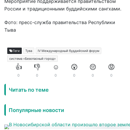
Мероприятие поддерживается правительством
России и традиционными буддийскими сангхами.
Фото: пресс-служба правительства Республики
Тыва
Теги
Тува
IV Международный буддийский форум
система «Безопасный город»
👍
👎
☺️
😲
😔
😡
0
0
0
0
0
0
Читать по теме
Популярные новости