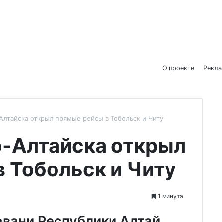
О проекте
Рекл
Алтайска открыл прямые рейсы в Тобольск и Читу
о-Алтайска открыл
 Тобольск и Читу
1 минута
авани Республики Алтай