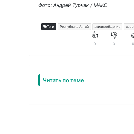
Фото: Андрей Турчак / МАКС
Теги
Республика Алтай
авиасообщение
аэро
👍
👎
☺
0
0
Читать по теме