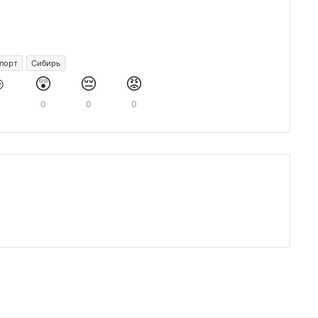
порт
Сибирь
️
😲
😔
😡
0
0
0
0