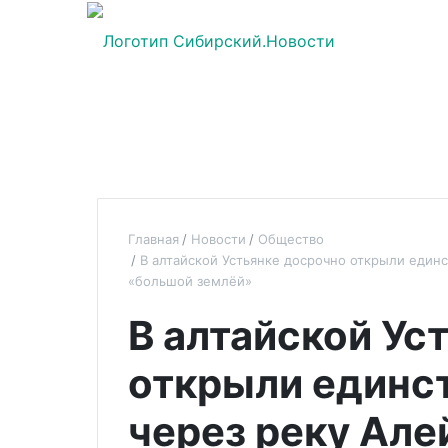
Главная
Новости
Общество
В алтайской Устьянке досрочно открыли един
«большой землёй»
В алтайской Ус
открыли единс
через реку Ал