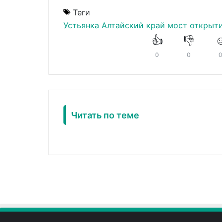
Теги
Устьянка
Алтайский край
мост
открыт
👍
👎
☺
0
0
Читать по теме