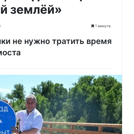
ой землёй»
5
1 минута
ки не нужно тратить время
моста