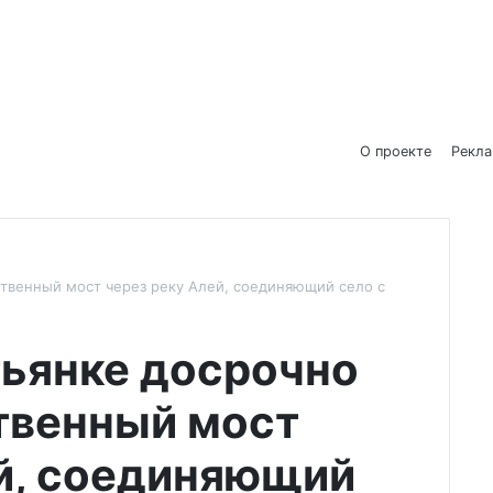
О проекте
Рекл
ственный мост через реку Алей, соединяющий село с
тьянке досрочно
твенный мост
ей, соединяющий