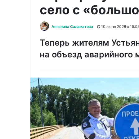
село с «больш
Ангелина Саламатова
10 июня 2026 в 15:0
Теперь жителям Устьян
на объезд аварийного 