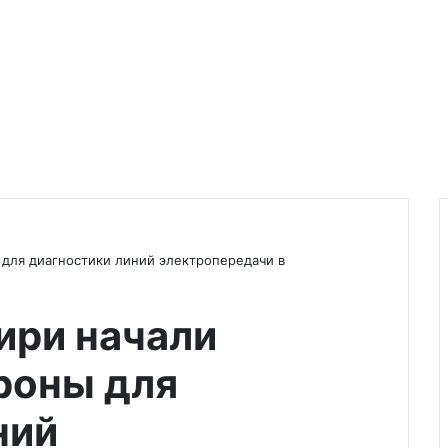
 для диагностики линий электропередачи в
ири начали
роны для
ний