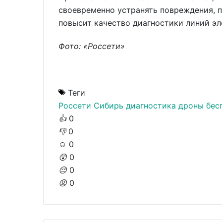
своевременно устранять повреждения, 
повысит качество диагностики линий эл
Фото: «Россети»
Теги
Россети Сибирь
диагностика
дроны
бес
👍
0
👎
0
☺️
0
😲
0
😔
0
😡
0