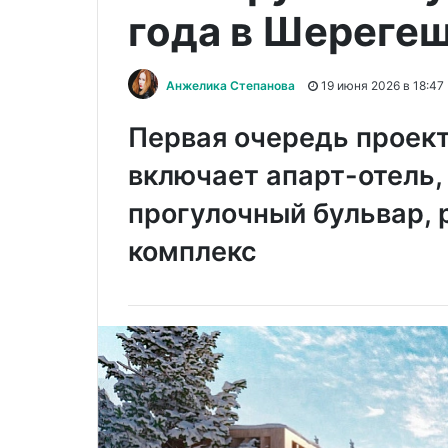
года в Шереге
Анжелика Степанова
19 июня 2026 в 18:47
Первая очередь проек
включает апарт-отель
прогулочный бульвар, 
комплекс