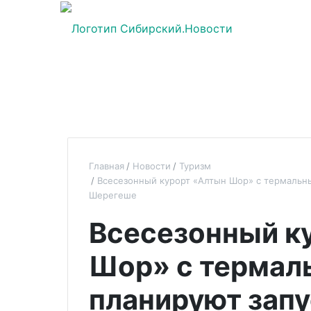
Главная
Новости
Туризм
Всесезонный курорт «Алтын Шор» с термальны
Шерегеше
Всесезонный к
Шор» с термал
планируют запу