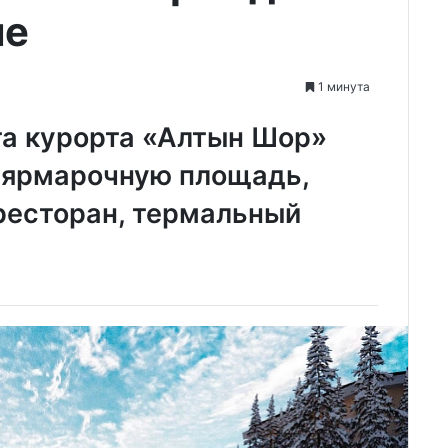
ше
1 минута
та курорта «Алтын Шор»
, ярмарочную площадь,
ресторан, термальный