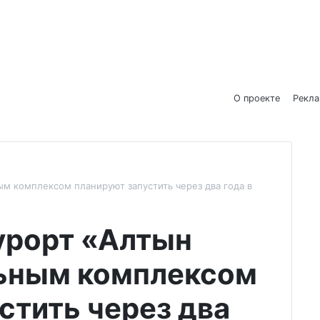
О проекте
Рекл
м комплексом планируют запустить через два года в
урорт «Алтын
ьным комплексом
стить через два