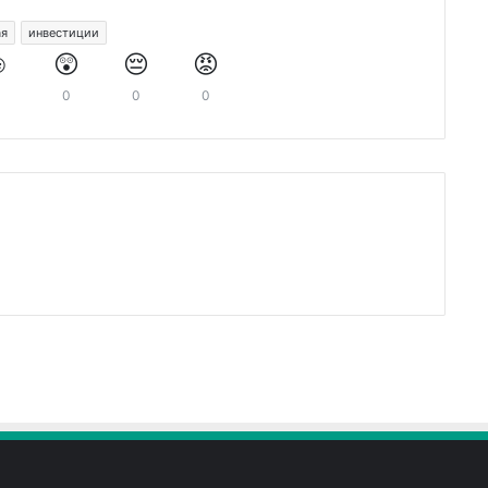
ая
инвестиции
️
😲
😔
😡
0
0
0
0