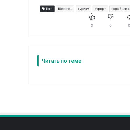
Теги
Шерегеш
туризм
курорт
гора Зелен
👍
👎
☺
0
0
Читать по теме