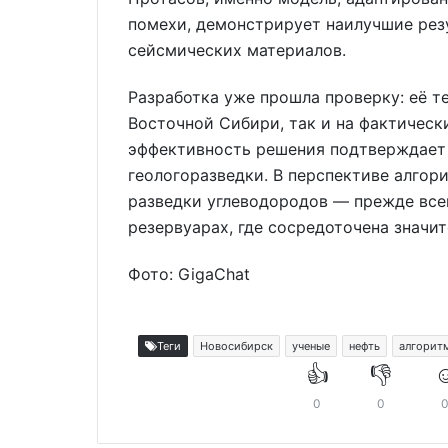
помехи, демонстрирует наилучшие рез
сейсмических материалов.
Разработка уже прошла проверку: её 
Восточной Сибири, так и на фактическ
эффективность решения подтверждает 
геологоразведки. В перспективе алгор
разведки углеводородов — прежде все
резервуарах, где сосредоточена значи
Фото: GigaChat
Теги
Новосибирск
ученые
нефть
алгорит
👍
👎
☺
0
0