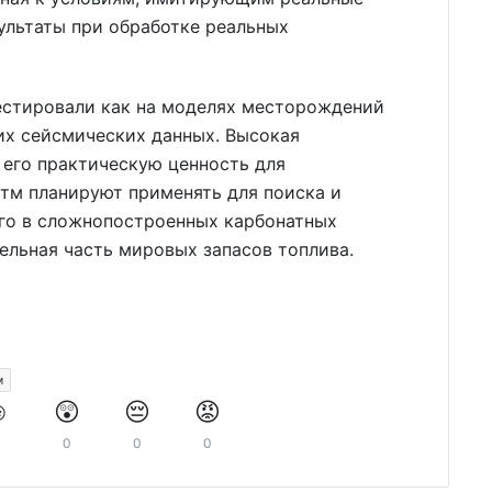
ультаты при обработке реальных
тестировали как на моделях месторождений
их сейсмических данных. Высокая
его практическую ценность для
итм планируют применять для поиска и
го в сложнопостроенных карбонатных
тельная часть мировых запасов топлива.
м
️
😲
😔
😡
0
0
0
0