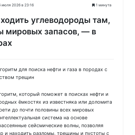
 июля 2026 в 23:16
1 минута
ходить углеводороды там,
ы мировых запасов, — в
рах
горитм, который поможет в поисках нефти и
родных ёмкостях из известняка или доломита
трети до почти половины всех мировых
Интеллектуальная система на основе
рассеянные сейсмические волны, позволяя
р и находить разломы, трещины и пустоты с