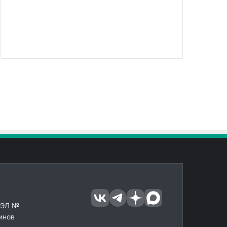
 ЭЛ №
инов