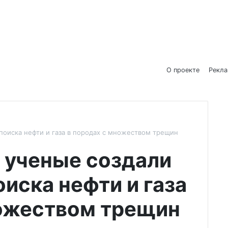
О проекте
Рекл
поиска нефти и газа в породах с множеством трещин
 ученые создали
оиска нефти и газа
ножеством трещин