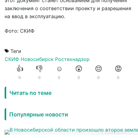
этот документ станет основанием для получения
заключения о соответствии проекту и разрешения
на ввод в эксплуатацию.
Фото: СКИФ
Теги
СКИФ
Новосибирск
Ростехнадзор
👍
👎
☺️
😲
😔
😡
0
0
0
0
0
0
Читать по теме
Популярные новости