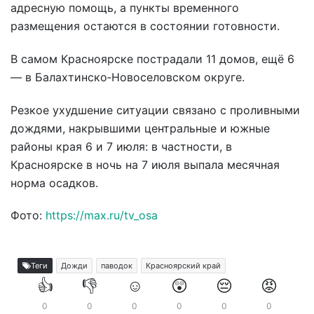
адресную помощь, а пункты временного
размещения остаются в состоянии готовности.
В самом Красноярске пострадали 11 домов, ещё 6
— в Балахтинско‑Новоселовском округе.
Резкое ухудшение ситуации связано с проливными
дождями, накрывшими центральные и южные
районы края 6 и 7 июля: в частности, в
Красноярске в ночь на 7 июля выпала месячная
норма осадков.
Фото:
https://max.ru/tv_osa
Теги
Дожди
паводок
Красноярский край
👍
👎
☺️
😲
😔
😡
0
0
0
0
0
0