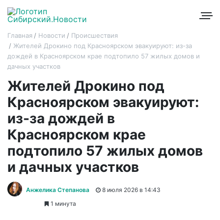
Главная
Новости
Происшествия
Жителей Дрокино под Красноярском эвакуируют: из-за
дождей в Красноярском крае подтопило 57 жилых домов и
дачных участков
Жителей Дрокино под
Красноярском эвакуируют:
из-за дождей в
Красноярском крае
подтопило 57 жилых домов
и дачных участков
Анжелика Степанова
8 июля 2026 в 14:43
1 минута