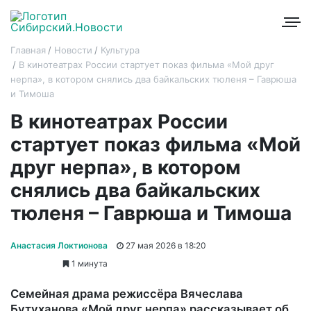
Главная
Новости
Культура
В кинотеатрах России стартует показ фильма «Мой друг
нерпа», в котором снялись два байкальских тюленя – Гаврюша
и Тимоша
В кинотеатрах России
стартует показ фильма «Мой
друг нерпа», в котором
снялись два байкальских
тюленя – Гаврюша и Тимоша
Анастасия Локтионова
27 мая 2026 в 18:20
1 минута
Семейная драма режиссёра Вячеслава
Бутуханова «Мой друг нерпа» рассказывает об