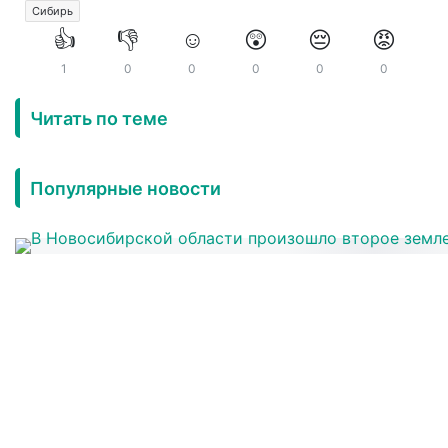
Сибирь
👍
👎
☺️
😲
😔
😡
1
0
0
0
0
0
Читать по теме
Популярные новости