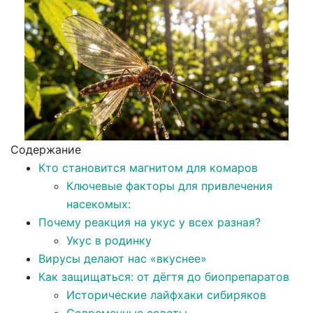
Содержание
Кто становится магнитом для комаров
Ключевые факторы для привлечения
насекомых:
Почему реакция на укус у всех разная?
Укус в родинку
Вирусы делают нас «вкуснее»
Как защищаться: от дёгтя до биопрепаратов
Исторические лайфхаки сибиряков
Современные советы