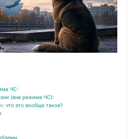
има ЧС:
зии (вне режима ЧС):
: что это вообще такое?
и
облемы