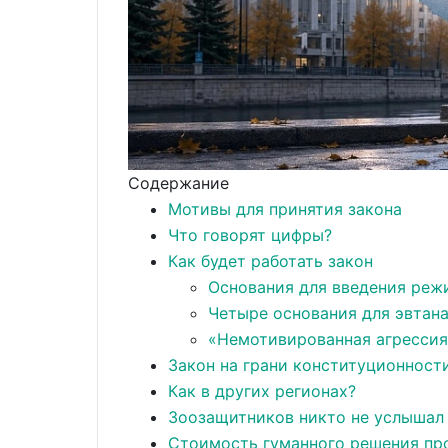
Содержание
Мотивы для принятия закона
Что говорят цифры?
Как будет работать закон
Основания для введения реж
Четыре основания для эвтана
«Немотивированная агрессия»
Закон на грани конституционност
Как в других регионах?
Зоозащитников никто не услышал
Стоимость гуманного решения пр