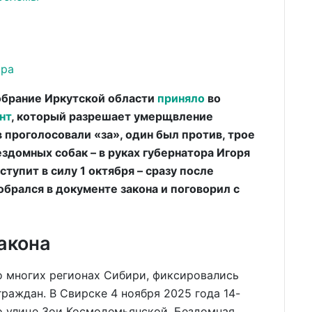
ора
обрание Иркутской области
приняло
во
нт
, который разрешает умерщвление
 проголосовали «за», один был против, трое
здомных собак – в руках губернатора Игоря
ступит в силу 1 октября – сразу после
брался в документе закона и поговорил с
акона
во многих регионах Сибири, фиксировались
раждан. В Свирске 4 ноября 2025 года 14-
о улице Зои Космодемьянской. Бездомная