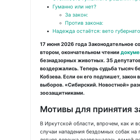
Гуманно или нет?
За закон:
Против закона:
Надежда остаётся: вето губернат
17 июня 2026 года Законодательное с
втором, окончательном чтении
докуме
безнадзорных животных. 35 депутатов
воздержались. Теперь судьба тысяч бе
Кобзева. Если он его подпишет, закон в
выборов. «Сибирский. Новостной» разо
зоозащитниками.
Мотивы для принятия з
В Иркутской области, впрочем, как и 
случаи нападения бездомных собак на г
летняя девочка возвращалась домой п