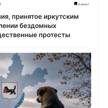
3
8 минут
ия, принятое иркутским
лении бездомных
щественные протесты