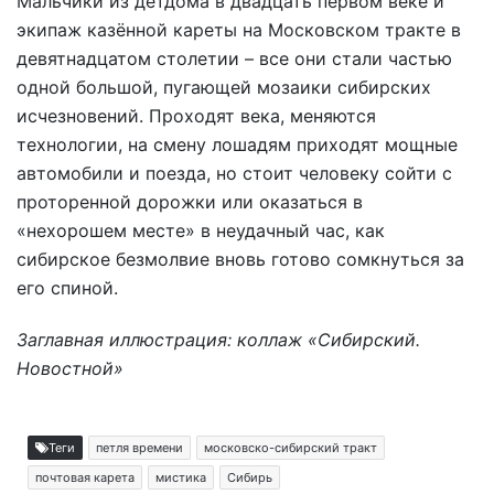
Мальчики из детдома в двадцать первом веке и
экипаж казённой кареты на Московском тракте в
девятнадцатом столетии – все они стали частью
одной большой, пугающей мозаики сибирских
исчезновений. Проходят века, меняются
технологии, на смену лошадям приходят мощные
автомобили и поезда, но стоит человеку сойти с
проторенной дорожки или оказаться в
«нехорошем месте» в неудачный час, как
сибирское безмолвие вновь готово сомкнуться за
его спиной.
Заглавная иллюстрация: коллаж «Сибирский.
Новостной»
Теги
петля времени
московско-сибирский тракт
почтовая карета
мистика
Сибирь