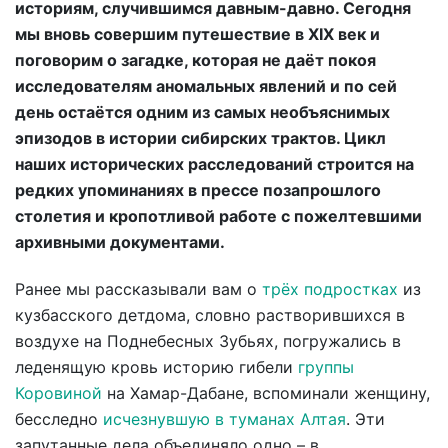
историям, случившимся давным-давно. Сегодня
мы вновь совершим путешествие в XIX век и
поговорим о загадке, которая не даёт покоя
исследователям аномальных явлений и по сей
день остаётся одним из самых необъяснимых
эпизодов в истории сибирских трактов. Цикл
наших исторических расследований строится на
редких упоминаниях в прессе позапрошлого
столетия и кропотливой работе с пожелтевшими
архивными документами.
Ранее мы рассказывали вам о
трёх подростках
из
кузбасского детдома, словно растворившихся в
воздухе на Поднебесных Зубьях, погружались в
леденящую кровь историю гибели
группы
Коровиной
на Хамар-Дабане, вспоминали женщину,
бесследно
исчезнувшую в туманах Алтая
. Эти
запутанные дела объединяло одно – в