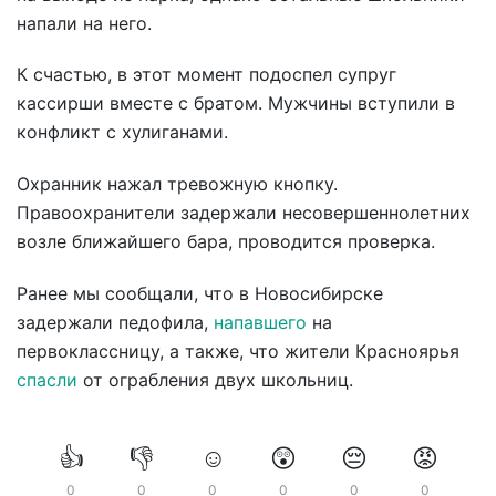
напали на него.
К счастью, в этот момент подоспел супруг
кассирши вместе с братом. Мужчины вступили в
конфликт с хулиганами.
Охранник нажал тревожную кнопку.
Правоохранители задержали несовершеннолетних
возле ближайшего бара, проводится проверка.
Ранее мы сообщали, что в Новосибирске
задержали педофила,
напавшего
на
первоклассницу, а также, что жители Красноярья
спасли
от ограбления двух школьниц.
👍
👎
☺️
😲
😔
😡
0
0
0
0
0
0