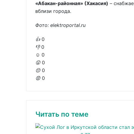
«Абакан-районная» (Хакасия)
– снабжае
вблизи города.
Фото: elektroportal.ru
👍
0
👎
0
☺️
0
😲
0
😔
0
😡
0
Читать по теме