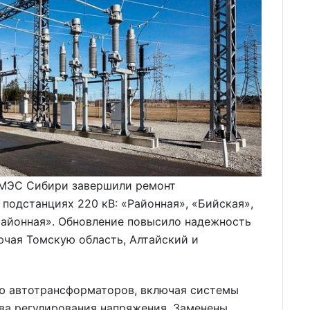
 МЭС Сибири завершили ремонт
подстанциях 220 кВ: «Районная», «Бийская»,
районная». Обновление повысило надежность
ючая Томскую область, Алтайский и
ю автотрансформаторов, включая системы
ва регулирования напряжения. Заменены