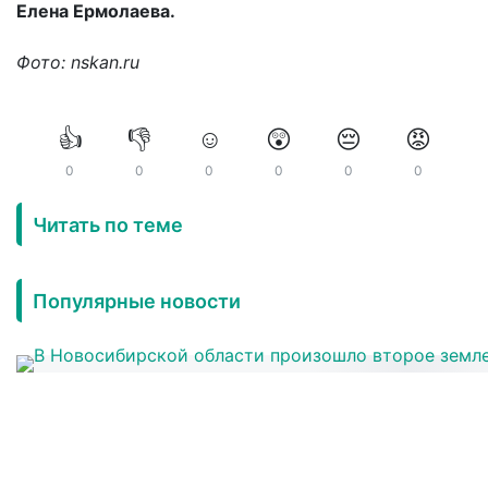
Елена Ермолаева.
Фото: nskan.ru
👍
👎
☺️
😲
😔
😡
0
0
0
0
0
0
Читать по теме
Популярные новости