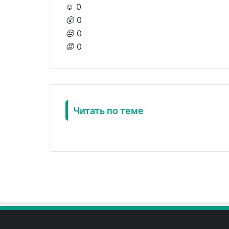
☺️
0
😲
0
😔
0
😡
0
Читать по теме