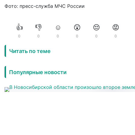
Фото: пресс-служба МЧС России
👍
👎
☺️
😲
😔
😡
0
0
0
0
0
0
Читать по теме
Популярные новости