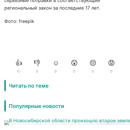
серьезные поправки в соответствующий
региональный закон за последние 17 лет.
Фото: freepik
👍
👎
☺️
😲
😔
😡
0
0
0
0
0
0
Читать по теме
Популярные новости