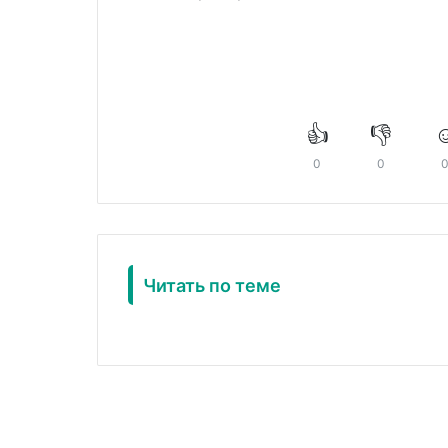
👍
👎
☺
0
0
Читать по теме