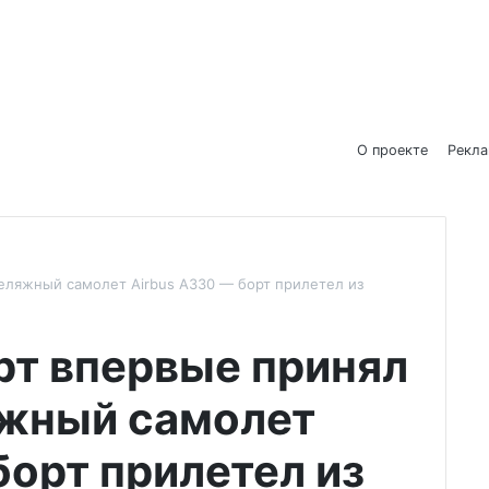
О проекте
Рекл
ляжный самолет Airbus A330 — борт прилетел из
рт впервые принял
жный самолет
борт прилетел из