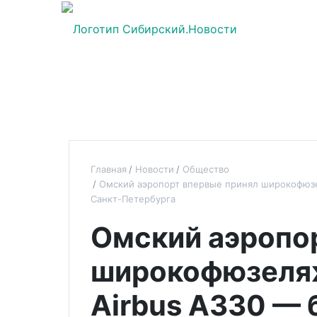
Главная
Новости
Общество
Омский аэропорт впервые принял широкофюзе
Санкт-Петербурга
Омский аэропо
широкофюзеля
Airbus A330 — 