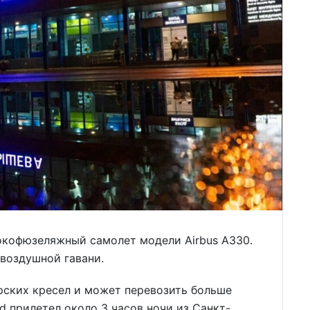
кофюзеляжный самолет модели Airbus A330.
воздушной гавани.
рских кресел и может перевозить больше
 прилетел около 3 часов ночи из Санкт-