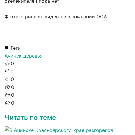
озеленителей пока нет.
Фото: скриншот видео телекомпании ОСА
Теги
Ачинск
деревья
👍
0
👎
0
☺️
0
😲
0
😔
0
😡
0
Читать по теме