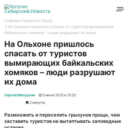
Главная
Новости
Наука
На Ольхоне пришлось спасать от туристов вымирающих
байкальских хомяков – люди разрушают их дома
На Ольхоне пришлось
спасать от туристов
вымирающих байкальских
хомяков – люди разрушают
их дома
Сергей Митрухин
5 июня 2025 в 15:32
2 минуты
Размножить и переселить грызунов проще, чем
заставить туристов не вытаптывать заповедные
острова