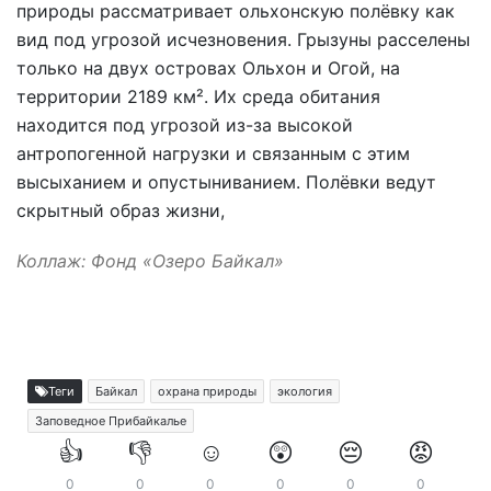
природы рассматривает ольхонскую полёвку как
вид под угрозой исчезновения. Грызуны расселены
только на двух островах Ольхон и Огой, на
территории 2189 км². Их среда обитания
находится под угрозой из-за высокой
антропогенной нагрузки и связанным с этим
высыханием и опустыниванием. Полёвки ведут
скрытный образ жизни,
Коллаж: Фонд «Озеро Байкал»
Теги
Байкал
охрана природы
экология
Заповедное Прибайкалье
👍
👎
☺️
😲
😔
😡
0
0
0
0
0
0