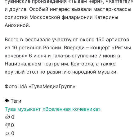
тувинские произведения «Тывам чери», «Каптагай»
и другие. Особый интерес вызвали мастер-классы
солистки Московской филармонии Катерины
Анохиной.
Всего в фестивале участвуют около 150 артистов
из 10 регионов России. Впереди – концерт «Ритмы
кочевья» 6 июня и гала-выступление 7 июня в
Национальном театре им. Кок-оола, а также
круглый стол по развитию народной музыки.
Фото: ИА «ТуваМедиаГрупп»
Теги
Тува
музыкант
«Вселенная кочевника»
👍
0
👎
0
☺️
0