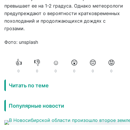
превышает ее на 1-2 градуса. Однако метеорологи
предупреждают о вероятности кратковременных
похолоданий и продолжающихся дождях с
грозами.
Фото: unsplash
👍
👎
☺️
😲
😔
😡
0
0
0
0
0
0
Читать по теме
Популярные новости