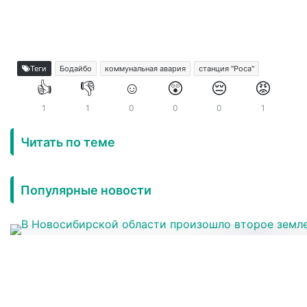
Теги
Бодайбо
коммунальная авария
станция "Роса"
👍
👎
☺️
😲
😔
😡
1
1
0
0
0
1
Читать по теме
Популярные новости