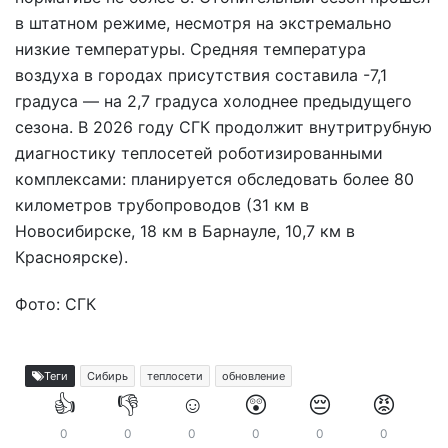
в штатном режиме, несмотря на экстремально
низкие температуры. Средняя температура
воздуха в городах присутствия составила -7,1
градуса — на 2,7 градуса холоднее предыдущего
сезона. В 2026 году СГК продолжит внутритрубную
диагностику теплосетей роботизированными
комплексами: планируется обследовать более 80
километров трубопроводов (31 км в
Новосибирске, 18 км в Барнауле, 10,7 км в
Красноярске).
Фото: СГК
Теги
Сибирь
теплосети
обновление
👍
👎
☺️
😲
😔
😡
0
0
0
0
0
0