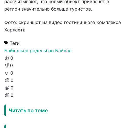
рассчитывают, что новый объект привлечёт в
регион значительно больше туристов.
Фото: скриншот из видео гостиничного комплекса
Харлахта
Теги
Байкальск
родельбан
Байкал
👍
0
👎
0
☺️
0
😲
0
😔
0
😡
0
Читать по теме