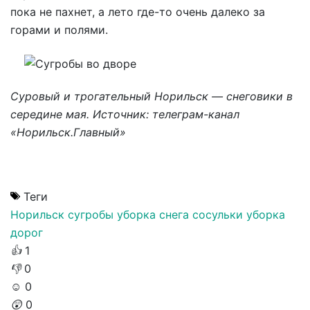
пока не пахнет, а лето где-то очень далеко за
горами и полями.
Суровый и трогательный Норильск — снеговики в
середине мая. Источник: телеграм-канал
«Норильск.Главный»
Теги
Норильск
сугробы
уборка снега
сосульки
уборка
дорог
👍
1
👎
0
☺️
0
😲
0