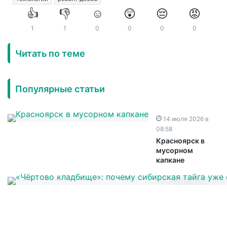
👍
👎
☺️
😲
😔
😡
1
1
0
0
0
0
Читать по теме
Популярные статьи
14 июля 2026 в
08:58
Красноярск в
мусорном
капкане