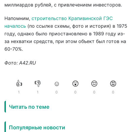
миллиардов рублей, с привлечением инвесторов.
Напомним,
строительство Крапивинской ГЭС
началось
(по ссылке схемы, фото и история) в 1975
году, однако было приостановлено в 1989 году из-
за нехватки средств, при этом объект был готов на
60-70%.
Фото: A42.RU
👍
👎
☺️
😲
😔
😡
1
1
0
0
0
0
Читать по теме
Популярные новости