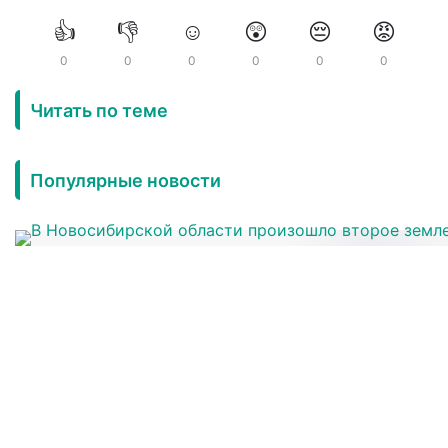
👍
👎
☺️
😲
😔
😡
0
0
0
0
0
0
Читать по теме
Популярные новости