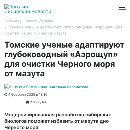
Главная
Новости
Наука
Томские ученые адаптируют глубоководный «Аэрощуп» для
очистки Черного моря от мазута
Томские ученые адаптируют
глубоководный «Аэрощуп»
для очистки Черного моря
от мазута
Ангелина Саламатова
4 февраля 2025 в 18:10
2 минуты
Модернизированная разработка сибирских
биологов поможет избавить от мазута дно
Чёрного моря