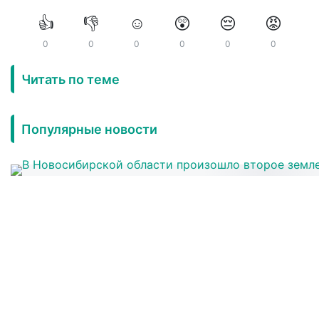
👍
👎
☺️
😲
😔
😡
0
0
0
0
0
0
Читать по теме
Популярные новости