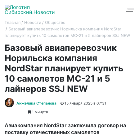
Главная
Новости
Общество
Базовый авиаперевозчик Норильска компания NordStar
планирует купить 10 самолетов МС-21 и 5 лайнеров SSJ NEW
Базовый авиаперевозчик
Норильска компания
NordStar планирует купить
10 самолетов МС-21 и 5
лайнеров SSJ NEW
Анжелика Степанова
15 января 2025 в 07:31
1 минута
Авиакомпания NordStar заключила договор на
поставку отечественных самолетов